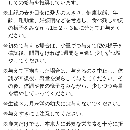
しての給与を推奨しています。
※
上記の表を目安に愛犬の大きさ、健康状態、年
齢、運動量、妊娠期などを考慮し、食べ残しや便
の様子をみながら1日２～３回に分けてお与えく
ださい。
※
初めて与える場合は、少量づつ与えて便の様子を
確認後、問題なければ1週間を目途に少しずつ増
やしてください。
※
与えて下痢をした場合は、与えるのを中止し、体
調が回復後に容量を減らして与えてください。そ
の後、体調や便の様子をみながら、少しづづ容量
を増やしていってください。
※
生後３カ月未満の幼犬には与えないでください。
※
与えすぎには注意してください。
※
鹿肉だけでは、本来犬に必要な栄養素を十分に摂