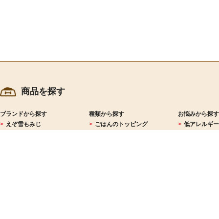
商品を探す
ブランドから探す
種類から探す
お悩みから探す
えぞ雪もみじ
ごはんのトッピング
低アレルギー
Dr.made
サプリメント
ダイエット
ables
おやつ
免疫力
HOKKAIDO NATURAL
レシピ
シニア
SELECTION
グッズ
皮膚被毛
EC-12乳酸菌
馬・鹿
KURO
盲導犬支援
チャリティーグッズ