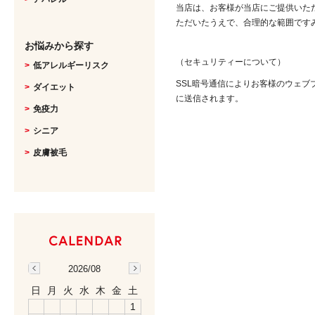
当店は、お客様が当店にご提供いた
ただいたうえで、合理的な範囲です
お悩みから探す
（セキュリティーについて）
低アレルギーリスク
SSL暗号通信によりお客様のウェ
ダイエット
に送信されます。
免疫力
シニア
皮膚被毛
2026/08
日
月
火
水
木
金
土
1