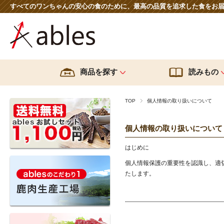
すべてのワンちゃんの安心の食のために、最高の品質を追求した食をお
商品を探す
読みもの
TOP
個人情報の取り扱いについて
ブランドから探す
種類から
鹿肉生産工場へのこだわり
鹿肉への
えぞ雪もみじ
送料無料
個人情報の取り扱いについて
難消化性デキストリンのちから
Dr.made
ごはんの
はじめに
個人情報保護の重要性を認識し、適
ables
サプリメ
たします。
HOKKAIDO NATURAL
おやつ
SELECTION
-------------------------------------------------
レシピ
EC-12乳酸菌