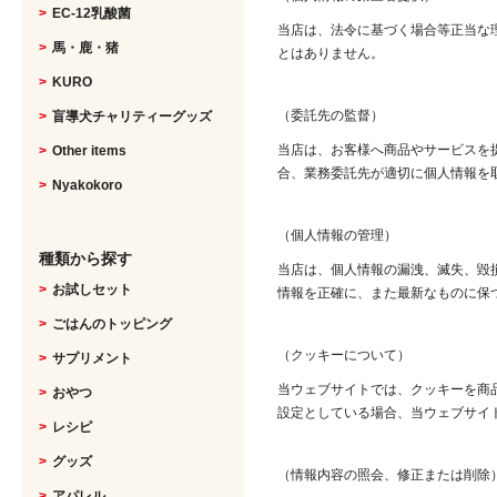
EC-12乳酸菌
当店は、法令に基づく場合等正当な
馬・鹿・猪
とはありません。
KURO
（委託先の監督）
盲導犬チャリティーグッズ
当店は、お客様へ商品やサービスを
Other items
合、業務委託先が適切に個人情報を
Nyakokoro
（個人情報の管理）
種類から探す
当店は、個人情報の漏洩、滅失、毀
お試しセット
情報を正確に、また最新なものに保
ごはんのトッピング
（クッキーについて）
サプリメント
当ウェブサイトでは、クッキーを商
おやつ
設定としている場合、当ウェブサイ
レシピ
グッズ
（情報内容の照会、修正または削除
アパレル