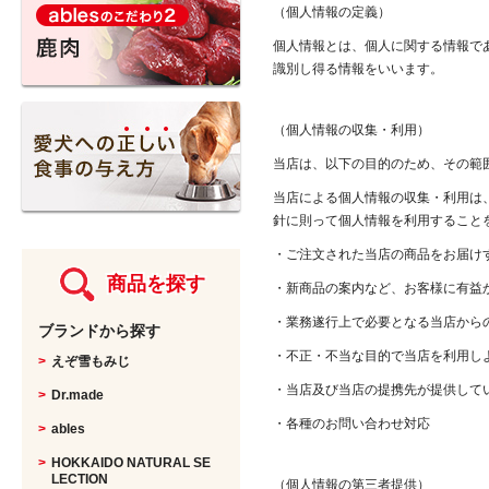
グッズ
（個人情報の定義）
馬・鹿・猪
個人情報とは、個人に関する情報で
アパレル
識別し得る情報をいいます。
KURO
盲導犬支援チャリティーグッズ
（個人情報の収集・利用）
Other items
当店は、以下の目的のため、その範
当店による個人情報の収集・利用は
nyakokoro
針に則って個人情報を利用すること
・ご注文された当店の商品をお届け
商品を探す
・新商品の案内など、お客様に有益
・業務遂行上で必要となる当店から
ブランドから探す
・不正・不当な目的で当店を利用し
えぞ雪もみじ
・当店及び当店の提携先が提供して
Dr.made
・各種のお問い合わせ対応
ables
HOKKAIDO NATURAL SE
LECTION
（個人情報の第三者提供）