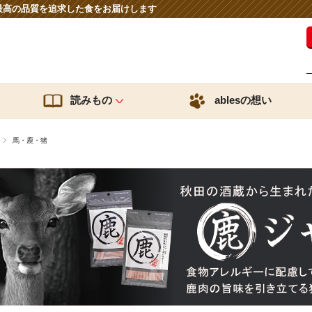
最高の品質を追求した食をお届けします
読みもの
ablesの想い
馬・鹿・猪
種類から探す
お悩みか
り
鹿肉へのこだわり
愛犬への
送料無料お試しセット
低アレル
化性デキストリンのちから
乳酸菌＆ビフィズス菌のちから
ごはんのトッピング
ダイエッ
サプリメント
免疫力
おやつ
シニア
レシピ
皮膚被毛