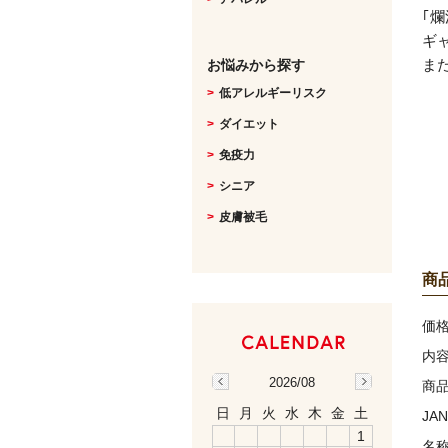
｢
ギ
ま
お悩みから探す
低アレルギーリスク
ダイエット
免疫力
シニア
皮膚被毛
商
価
内
2026/08
商
日
月
火
水
木
金
土
JA
1
名