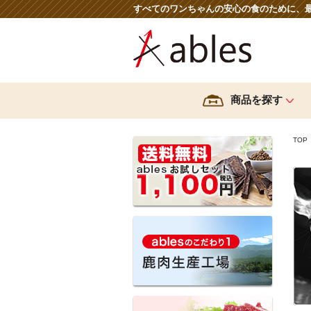
すべてのワンちゃんの安心の食のために、
商品を探す
TOP
ブランドから探す
鹿肉生産工場へのこだわ
えぞ雪もみじ
難消
Dr.made
ables
HOKKAIDO NATURAL
SELECTION
EC-12乳酸菌