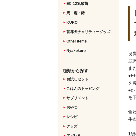
EC-12乳酸菌
馬・鹿・猪
KURO
盲導犬チャリティーグッズ
Other items
Nyakokoro
良
鹿
ま
種類から探す
●
お試しセット
を
ごはんのトッピング
●
を
サプリメント
おやつ
食
レシピ
牛
グッズ
1袋
アパレル