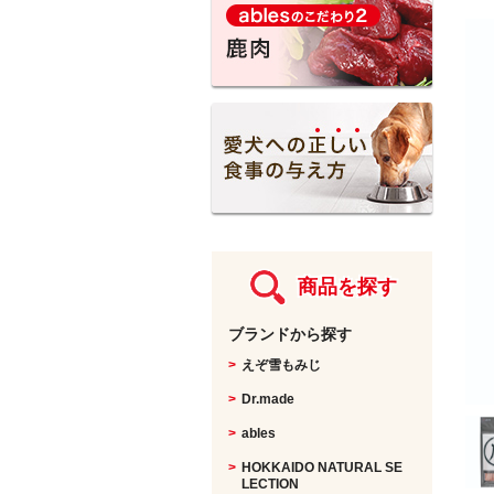
馬・鹿・猪
KURO
盲導犬支援チャリティー
Other items
nyakokoro
商品を探す
ブランドから探す
えぞ雪もみじ
Dr.made
ables
HOKKAIDO NATURAL SE
LECTION