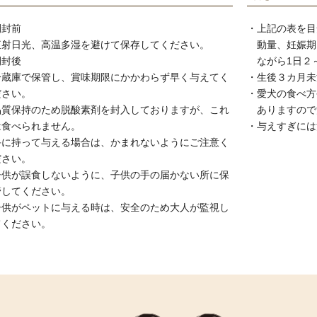
開封前
・
上記の表を目
直射日光、高温多湿を避けて保存してください。
動量、妊娠期
開封後
ながら1日２
冷蔵庫で保管し、賞味期限にかかわらず早く与えてく
・
生後３カ月未
ださい。
・
愛犬の食べ方
品質保持のため脱酸素剤を封入しておりますが、これ
ありますので
は食べられません。
・
与えすぎには
手に持って与える場合は、かまれないようにご注意く
ださい。
子供が誤食しないように、子供の手の届かない所に保
管してください。
子供がペットに与える時は、安全のため大人が監視し
てください。