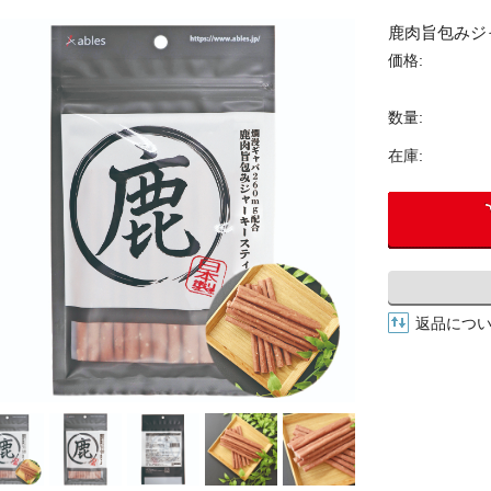
グッズ
鹿肉旨包みジャ
アパレル
価格:
数量:
グッズ
在庫:
返品につ