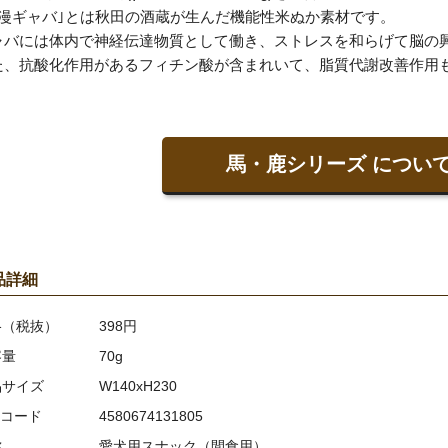
爛漫ギャバ｣とは秋田の酒蔵が生んだ機能性米ぬか素材です。
ャバには体内で神経伝達物質として働き、ストレスを和らげて脳の
た、抗酸化作用があるフィチン酸が含まれいて、脂質代謝改善作用
馬・鹿シリーズ につい
品詳細
格（税抜）
398円
容量
70g
品サイズ
W140xH230
Nコード
4580674131805
称
愛犬用スナック（間食用）