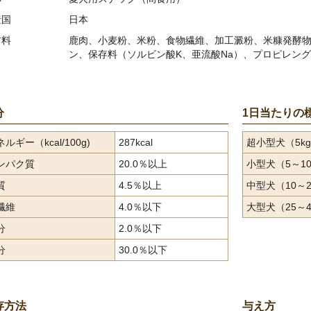
産国
日本
材料
鹿肉、小麦粉、米粉、食物繊維、加工澱粉、米糠発酵物
ン、保存料（ソルビン酸K、亜流酸Na）、プロピレング
分
1日当たりの
ルギー（kcal/100g)
287kcal
超小型犬（5k
ンパク質
20.0％以上
小型犬（5～10
質
4.5％以上
中型犬（10～2
繊維
4.0％以下
大型犬（25～4
分
2.0％以下
分
30.0％以下
存方法
与え方