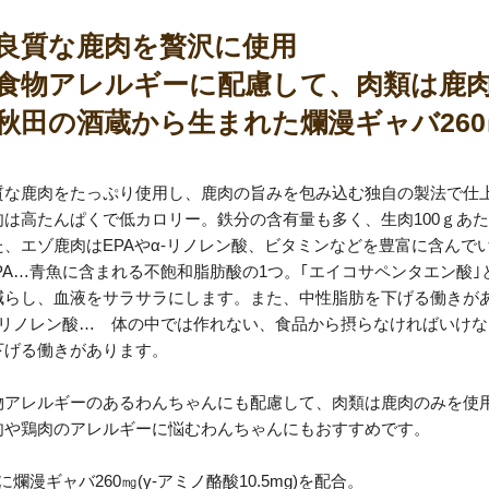
良質な鹿肉を贅沢に使用
食物アレルギーに配慮して、肉類は鹿
秋田の酒蔵から生まれた爛漫ギャバ26
質な鹿肉をたっぷり使用し、鹿肉の旨みを包み込む独自の製法で仕
肉は高たんぱくで低カロリー。鉄分の含有量も多く、生肉100ｇあた
た、エゾ鹿肉はEPAやα-リノレン酸、ビタミンなどを豊富に含んで
EPA…青魚に含まれる不飽和脂肪酸の1つ。｢エイコサペンタエン酸
減らし、血液をサラサラにします。また、中性脂肪を下げる働きが
α-リノレン酸… 体の中では作れない、食品から摂らなければいけな
下げる働きがあります。
物アレルギーのあるわんちゃんにも配慮して、肉類は鹿肉のみを使
肉や鶏肉のアレルギーに悩むわんちゃんにもおすすめです。
に爛漫ギャバ260㎎(γ-アミノ酪酸10.5mg)を配合。