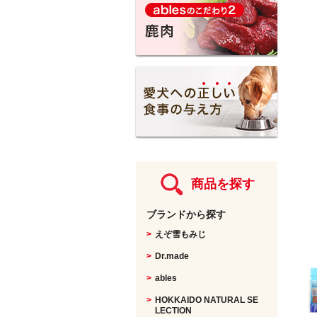
馬・鹿・猪
KURO
盲導犬支援チャリティー
Other items
nyakokoro
商品を探す
ブランドから探す
えぞ雪もみじ
Dr.made
ables
HOKKAIDO NATURAL SE
LECTION