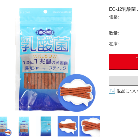
グッズ
EC-12乳酸
アパレル
価格:
数量:
グッズ
在庫:
返品につ