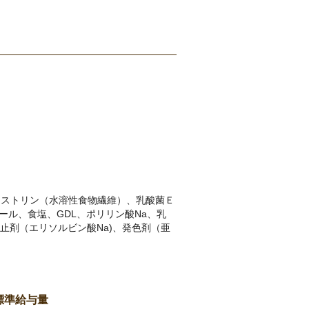
キストリン（水溶性食物繊維）、乳酸菌Ｅ
ール、食塩、GDL、ポリリン酸Na、乳
止剤（エリソルビン酸Na)、発色剤（亜
標準給与量