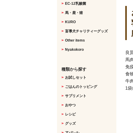
EC-12乳酸菌
馬・鹿・猪
KURO
盲導犬チャリティーグッズ
Other items
Nyakokoro
良
馬
免
種類から探す
食
お試しセット
牛
ごはんのトッピング
1
サプリメント
おやつ
レシピ
グッズ
アパレル