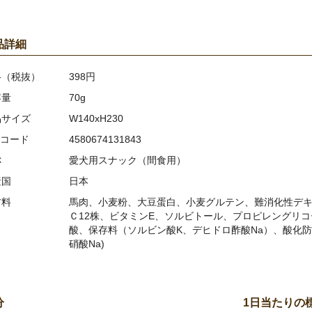
品詳細
格（税抜）
398円
容量
70g
品サイズ
W140xH230
Nコード
4580674131843
称
愛犬用スナック（間食用）
産国
日本
材料
馬肉、小麦粉、大豆蛋白、小麦グルテン、難消化性デ
Ｃ12株、ビタミンE、ソルビトール、プロピレングリコ
酸、保存料（ソルビン酸K、デヒドロ酢酸Na）、酸化防
硝酸Na)
分
1日当たりの