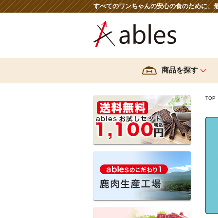
すべてのワンちゃんの安心の食のために、
商品を探す
TOP
ブランドから探す
鹿肉生産工場へのこだわ
えぞ雪もみじ
難消
Dr.made
ables
HOKKAIDO NATURAL
SELECTION
EC-12乳酸菌