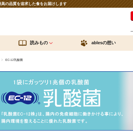
最高の品質を追求した食をお届けします
読みもの
ablesの想い
EC-12乳酸菌
種類から探す
お悩みか
り
鹿肉へのこだわり
愛犬への
送料無料お試しセット
低アレル
化性デキストリンのちから
乳酸菌＆ビフィズス菌のちから
ごはんのトッピング
ダイエッ
サプリメント
免疫力
おやつ
シニア
レシピ
皮膚被毛