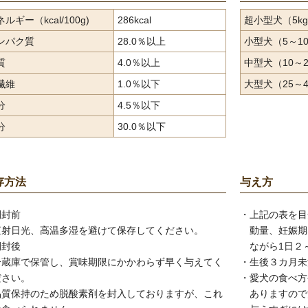
ルギー（kcal/100g)
286kcal
超小型犬（5k
ンパク質
28.0％以上
小型犬（5～10
質
4.0％以上
中型犬（10～2
繊維
1.0％以下
大型犬（25～4
分
4.5％以下
分
30.0％以下
存方法
与え方
開封前
・
上記の表を目
直射日光、高温多湿を避けて保存してください。
動量、妊娠期
開封後
ながら1日２
冷蔵庫で保管し、賞味期限にかかわらず早く与えてく
・
生後３カ月未
ださい。
・
愛犬の食べ方
品質保持のため脱酸素剤を封入しておりますが、これ
ありますので