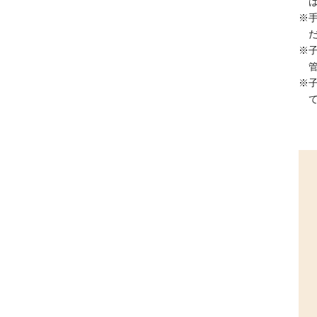
※
※
※