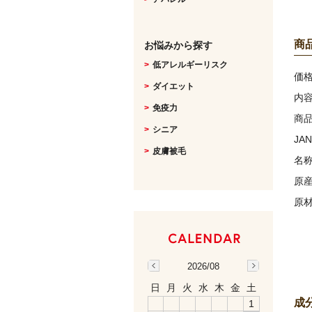
商
お悩みから探す
低アレルギーリスク
価
ダイエット
内
免疫力
商
シニア
JA
皮膚被毛
名
原
原
2026/08
日
月
火
水
木
金
土
成
1