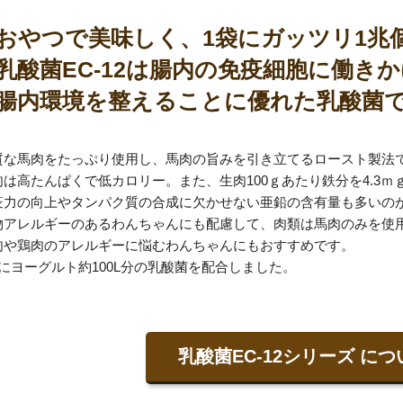
おやつで美味しく、1袋にガッツリ1兆
乳酸菌EC-12は腸内の免疫細胞に働き
腸内環境を整えることに優れた乳酸菌
質な馬肉をたっぷり使用し、馬肉の旨みを引き立てるロースト製法
肉は高たんぱくで低カロリー。また、生肉100ｇあたり鉄分を4.3ｍ
疫力の向上やタンパク質の合成に欠かせない亜鉛の含有量も多いの
物アレルギーのあるわんちゃんにも配慮して、肉類は馬肉のみを使
肉や鶏肉のアレルギーに悩むわんちゃんにもおすすめです。
袋にヨーグルト約100L分の乳酸菌を配合しました。
乳酸菌EC-12シリーズ につ