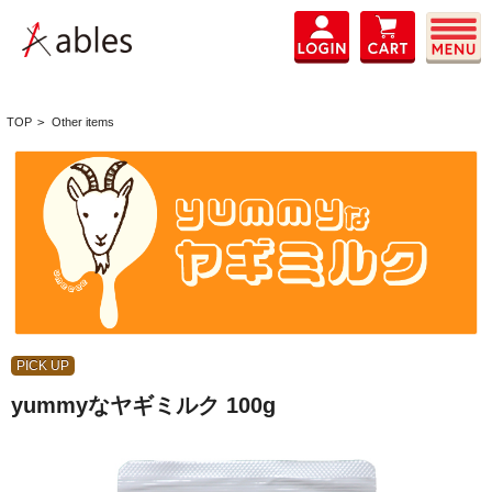
TOP
>
Other items
PICK UP
yummyなヤギミルク 100g